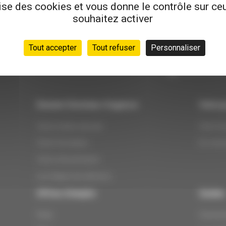
Besoin d'aide
lise des cookies et vous donne le contrôle sur c
souhaitez activer
Notre équipe est à 
Du lundi au v
Tout accepter
Tout refuser
Personnaliser
de 8h30 à 12
02 55 11 43 
Devenir Directeur d’agence
Votre p
Votre métier demain
Chef d’e
Votre formation
En reco
Votre rémunération
Les étapes de sélection
Offres d'emploi
Guides
Paris
Comment