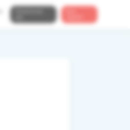
e
S’inscrire à une
Nous
visio
rejoindre