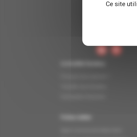
Ce site uti
Le modèle Dynabuy
Pourquoi nous rejoindre ?
Travailler avec Dynabuy
Participation financière
Fiches métier
Agent commercial indépendant