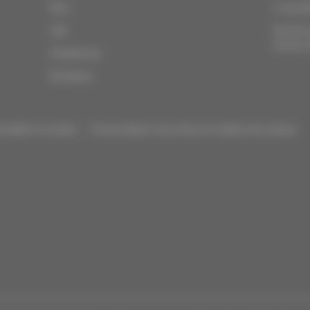
Nice
Le quot
Lille
Devenir
réussir 
Strasbourg
Bordeaux
ntialité et cookies
Personnaliser mes choix en matière de cookies