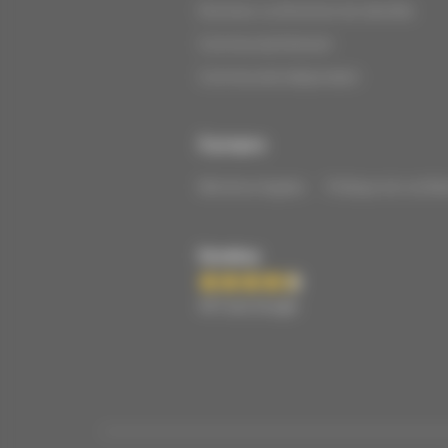
Directeur ou Directrice de clientèle
Commercial itinérant
Commercial indépendant
À propos
Mentions légales
Politique de confide
Dynabuy
447 avis Google