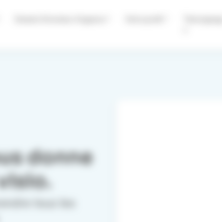
Devenir Directeur d’agence
Votre profil
Témoignag
s
us donne
isio.
endre tous les
.