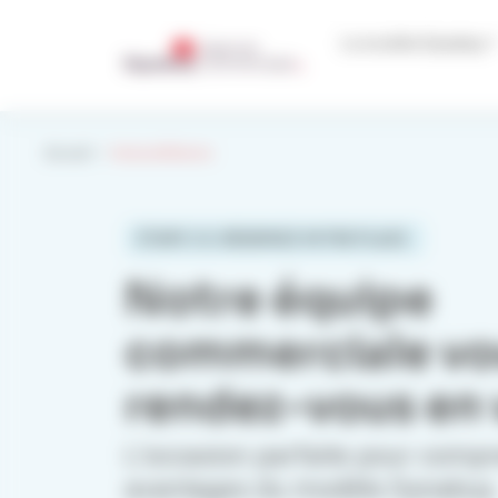
Panneau de gestion des cookies
Le modèle Dynabuy
Accueil
Visioconférence
ÉTAPE 1/2. RÉSERVEZ VOTRE PLACE.
Notre équipe
commerciale vo
rendez-vous en v
L’occasion parfaite pour compr
avantages du modèle Dynabuy