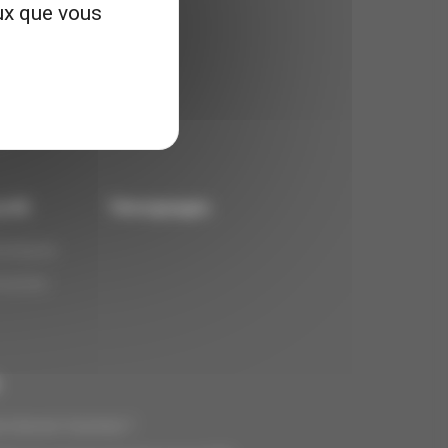
eux que vous
votre disposition
endredi,
h30 et de 14h à 17h30.
67
rofil
Témoignages
ntreprise
nversion
 devenir franchisé ?